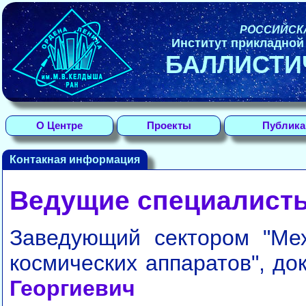
РОССИЙСК
Институт прикладной
БАЛЛИСТИ
О Центре
Проекты
Публика
Контакная информация
Ведущие специалисты
Заведующий сектором "Ме
космических аппаратов", до
Георгиевич